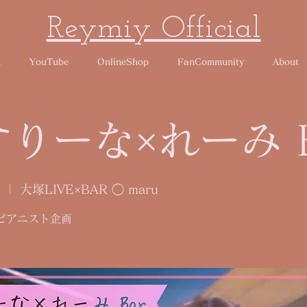
Reymiy Official
n
YouTube
OnlineShop
FanCommunity
About
りーな×れーみ B
  |  
大塚LIVE×BAR ◯ maru
ピアニスト企画