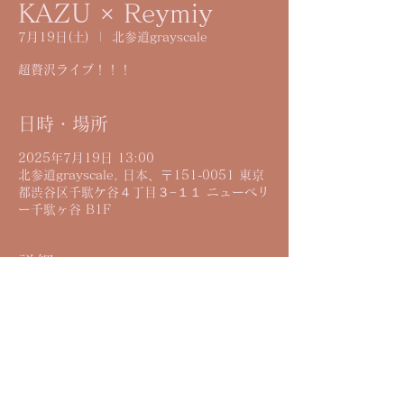
KAZU × Reymiy
7月19日(土)
  |  
北参道grayscale
超贅沢ライブ！！！
日時・場所
2025年7月19日 13:00
北参道grayscale, 日本、〒151-0051 東京
都渋谷区千駄ケ谷４丁目３−１１ ニューベリ
ー千駄ヶ谷 B1F
詳細
2025.7.19(土)
北参道grayscale
Open12:15 Start13:00
¥4,000+drink