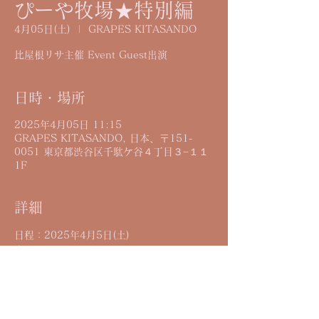
ぴーや牧場★特別編
4月05日(土)
  |  
GRAPES KITASANDO
比屋根リサ主催 Event Guest出演
日時・場所
2025年4月05日 11:15
GRAPES KITASANDO, 日本、〒151-
0051 東京都渋谷区千駄ケ谷４丁目３−１１
1F
詳細
日程：2025年4月5日(土) 
会場：GRAPES KITASANDO 
開場：11時15分  開演：12時00分 
チケット代：¥4,000+1D (特典付き)
出演：Reymiy・アマイオクスリ・杉本ララ
ラ・小野亜里沙