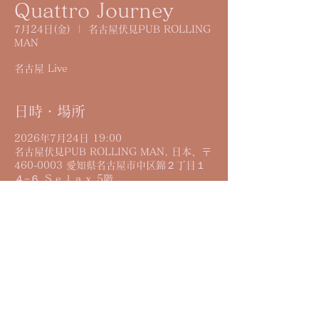
Quattro Journey
7月24日(金)
  |  
名古屋伏見PUB ROLLING
MAN
名古屋 Live
日時・場所
2026年7月24日 19:00
名古屋伏見PUB ROLLING MAN, 日本、〒
460-0003 愛知県名古屋市中区錦２丁目１
４−６ Ｓｅｌａｘ 5階
詳細
大野賢治 Reymiy KAZU 鈴木友里絵 
Contact