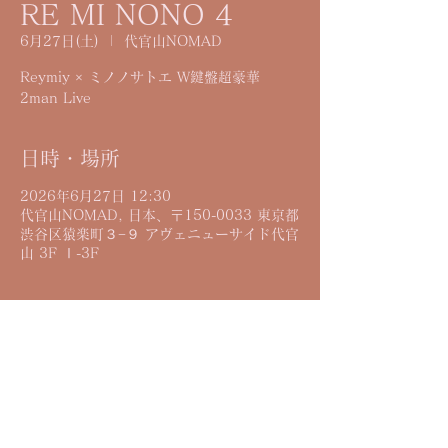
RE MI NONO 4
6月27日(土)
  |  
代官山NOMAD
Reymiy × ミノノサトエ W鍵盤超豪華
2man Live
日時・場所
2026年6月27日 12:30
代官山NOMAD, 日本、〒150-0033 東京都
渋谷区猿楽町３−９ アヴェニューサイド代官
山 3F Ⅰ-3F
詳細
Open12:00 Start12:30
¥4000+drink