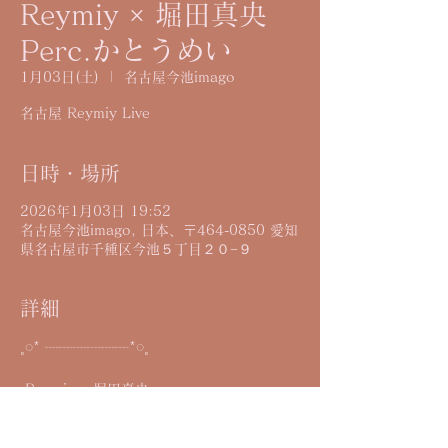
Reymiy × 堀田真央
Perc.かとうめい
1月03日(土)
  |  
名古屋今池imago
名古屋 Reymiy Live
日時・場所
2026年1月03日 19:52
名古屋今池imago, 日本、〒464-0850 愛知
県名古屋市千種区今池５丁目２０−９
詳細
˳◌* ┈┈┈┈┈┈*◌˳
 Reymiy × 堀田真央
   Perc.かとうめい