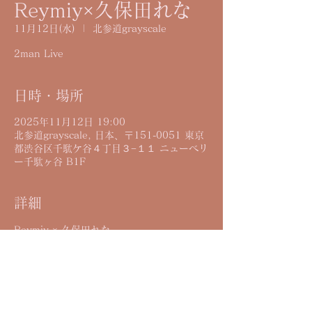
Reymiy×久保田れな
11月12日(水)
  |  
北参道grayscale
2man Live
日時・場所
2025年11月12日 19:00
北参道grayscale, 日本、〒151-0051 東京
都渋谷区千駄ケ谷４丁目３−１１ ニューベリ
ー千駄ヶ谷 B1F
詳細
Reymiy × 久保田れな
2025.11.12（水）北参道grayscale
Open19:00 Start19:40
¥4,000+drink