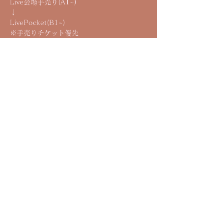
Live会場手売り(A1~)
↓
LivePocket(B1~)
※手売りチケット優先
↓
②各アーティスト予約
整列順入場
↓
③当日券
整列順入場
Ticket
Contact
​©︎ Reymiy